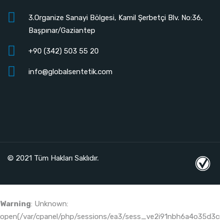
3.Organize Sanayi Bölgesi, Kamil Şerbetçi Blv. No:36,
Başpınar/Gaziantep
+90 (342) 503 55 20
info@globalsentetik.com
© 2021 Tüm Hakları Saklıdır.
Warning
: Unknown:
open(/var/cpanel/php/sessions/ea3/sess_ve2i91nbh6a4o35d3